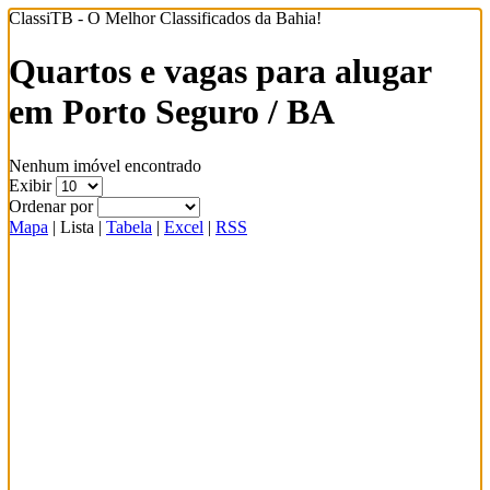
ClassiTB - O Melhor Classificados da Bahia!
Quartos e vagas para alugar
em Porto Seguro / BA
Nenhum imóvel encontrado
Exibir
Ordenar por
Mapa
|
Lista
|
Tabela
|
Excel
|
RSS