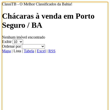
ClassiTB - O Melhor Classificados da Bahia!
Chácaras à venda em Porto
Seguro / BA
Nenhum imóvel encontrado
Exibir
Ordenar por
Mapa
|
Lista
|
Tabela
|
Excel
|
RSS