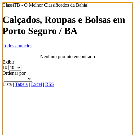
ClassiTB - O Melhor Classificados da Bahia!
Calçados, Roupas e Bolsas em
Porto Seguro / BA
Todos anúncios
Nenhum produto encontrado
Exibir
10
Ordenar por
Lista
|
Tabela
|
Excel
|
RSS