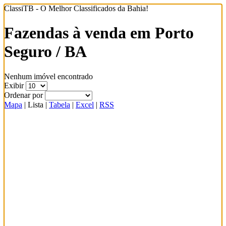
ClassiTB - O Melhor Classificados da Bahia!
Fazendas à venda em Porto
Seguro / BA
Nenhum imóvel encontrado
Exibir
Ordenar por
Mapa
|
Lista
|
Tabela
|
Excel
|
RSS