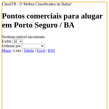
ClassiTB - O Melhor Classificados da Bahia!
Pontos comerciais para alugar
em Porto Seguro / BA
Nenhum imóvel encontrado
Exibir
Ordenar por
Mapa
|
Lista
|
Tabela
|
Excel
|
RSS