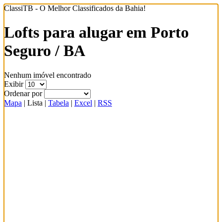
ClassiTB - O Melhor Classificados da Bahia!
Lofts para alugar em Porto
Seguro / BA
Nenhum imóvel encontrado
Exibir
Ordenar por
Mapa
|
Lista
|
Tabela
|
Excel
|
RSS