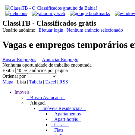
ClassiTB - Classificados grátis
Usuário anônimo
|
Efetuar login
|
Nenhum anúncio selecionado
Vagas e empregos temporários 
Buscar Empregos
Anunciar Emprego
Nenhuma oportunidade de trabalho encontrada
Exibir
anúncios por página
Ordenar por
Mapa
|
Lista
|
Tabela
|
Excel
|
RSS
Imóveis
Busca Avançada
Aluguel
Imóveis Residenciais
Apartamentos
Apart-hotéis
Casas
Flats