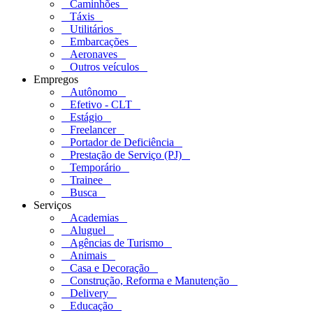
Caminhões
Táxis
Utilitários
Embarcações
Aeronaves
Outros veículos
Empregos
Autônomo
Efetivo - CLT
Estágio
Freelancer
Portador de Deficiência
Prestação de Serviço (PJ)
Temporário
Trainee
Busca
Serviços
Academias
Aluguel
Agências de Turismo
Animais
Casa e Decoração
Construção, Reforma e Manutenção
Delivery
Educação