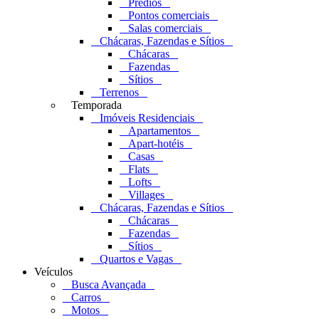
Prédios
Pontos comerciais
Salas comerciais
Chácaras, Fazendas e Sítios
Chácaras
Fazendas
Sítios
Terrenos
Temporada
Imóveis Residenciais
Apartamentos
Apart-hotéis
Casas
Flats
Lofts
Villages
Chácaras, Fazendas e Sítios
Chácaras
Fazendas
Sítios
Quartos e Vagas
Veículos
Busca Avançada
Carros
Motos