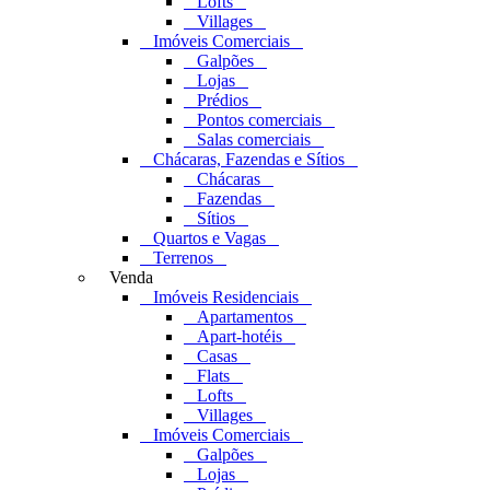
Lofts
Villages
Imóveis Comerciais
Galpões
Lojas
Prédios
Pontos comerciais
Salas comerciais
Chácaras, Fazendas e Sítios
Chácaras
Fazendas
Sítios
Quartos e Vagas
Terrenos
Venda
Imóveis Residenciais
Apartamentos
Apart-hotéis
Casas
Flats
Lofts
Villages
Imóveis Comerciais
Galpões
Lojas