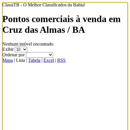
ClassiTB - O Melhor Classificados da Bahia!
Pontos comerciais à venda em
Cruz das Almas / BA
Nenhum imóvel encontrado
Exibir
Ordenar por
Mapa
|
Lista
|
Tabela
|
Excel
|
RSS