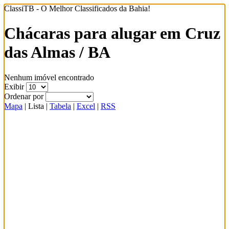
ClassiTB - O Melhor Classificados da Bahia!
Chácaras para alugar em Cruz
das Almas / BA
Nenhum imóvel encontrado
Exibir
Ordenar por
Mapa
|
Lista
|
Tabela
|
Excel
|
RSS