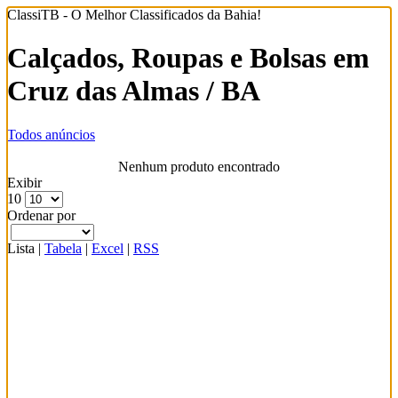
ClassiTB - O Melhor Classificados da Bahia!
Calçados, Roupas e Bolsas em
Cruz das Almas / BA
Todos anúncios
Nenhum produto encontrado
Exibir
10
Ordenar por
Lista
|
Tabela
|
Excel
|
RSS