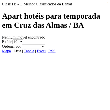
ClassiTB - O Melhor Classificados da Bahia!
Apart hotéis para temporada
em Cruz das Almas / BA
Nenhum imóvel encontrado
Exibir
Ordenar por
Mapa
|
Lista
|
Tabela
|
Excel
|
RSS