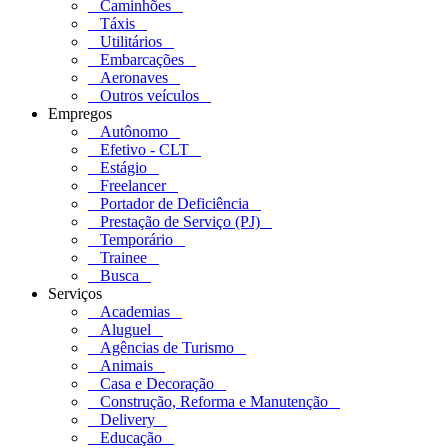
Caminhões
Táxis
Utilitários
Embarcações
Aeronaves
Outros veículos
Empregos
Autônomo
Efetivo - CLT
Estágio
Freelancer
Portador de Deficiência
Prestação de Serviço (PJ)
Temporário
Trainee
Busca
Serviços
Academias
Aluguel
Agências de Turismo
Animais
Casa e Decoração
Construção, Reforma e Manutenção
Delivery
Educação