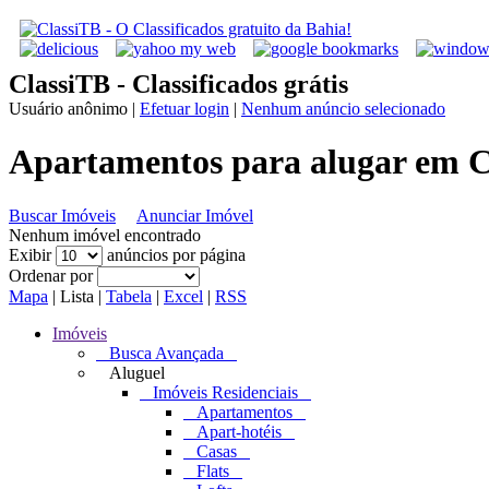
ClassiTB - Classificados grátis
Usuário anônimo
|
Efetuar login
|
Nenhum anúncio selecionado
Apartamentos para alugar em C
Buscar Imóveis
Anunciar Imóvel
Nenhum imóvel encontrado
Exibir
anúncios por página
Ordenar por
Mapa
|
Lista
|
Tabela
|
Excel
|
RSS
Imóveis
Busca Avançada
Aluguel
Imóveis Residenciais
Apartamentos
Apart-hotéis
Casas
Flats