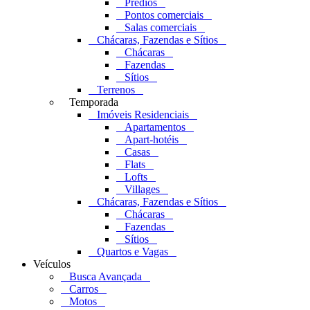
Prédios
Pontos comerciais
Salas comerciais
Chácaras, Fazendas e Sítios
Chácaras
Fazendas
Sítios
Terrenos
Temporada
Imóveis Residenciais
Apartamentos
Apart-hotéis
Casas
Flats
Lofts
Villages
Chácaras, Fazendas e Sítios
Chácaras
Fazendas
Sítios
Quartos e Vagas
Veículos
Busca Avançada
Carros
Motos