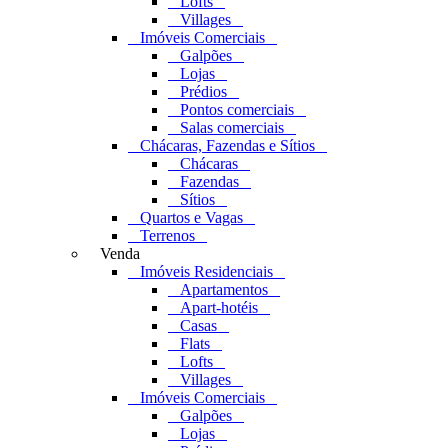
Lofts
Villages
Imóveis Comerciais
Galpões
Lojas
Prédios
Pontos comerciais
Salas comerciais
Chácaras, Fazendas e Sítios
Chácaras
Fazendas
Sítios
Quartos e Vagas
Terrenos
Venda
Imóveis Residenciais
Apartamentos
Apart-hotéis
Casas
Flats
Lofts
Villages
Imóveis Comerciais
Galpões
Lojas