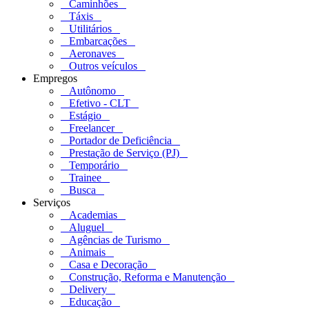
Caminhões
Táxis
Utilitários
Embarcações
Aeronaves
Outros veículos
Empregos
Autônomo
Efetivo - CLT
Estágio
Freelancer
Portador de Deficiência
Prestação de Serviço (PJ)
Temporário
Trainee
Busca
Serviços
Academias
Aluguel
Agências de Turismo
Animais
Casa e Decoração
Construção, Reforma e Manutenção
Delivery
Educação