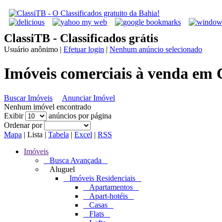
ClassiTB - Classificados grátis
Usuário anônimo
|
Efetuar login
|
Nenhum anúncio selecionado
Imóveis comerciais à venda em 
Buscar Imóveis
Anunciar Imóvel
Nenhum imóvel encontrado
Exibir
anúncios por página
Ordenar por
Mapa
|
Lista
|
Tabela
|
Excel
|
RSS
Imóveis
Busca Avançada
Aluguel
Imóveis Residenciais
Apartamentos
Apart-hotéis
Casas
Flats