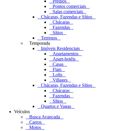
Prédios
Pontos comerciais
Salas comerciais
Chácaras, Fazendas e Sítios
Chácaras
Fazendas
Sítios
Terrenos
Temporada
Imóveis Residenciais
Apartamentos
Apart-hotéis
Casas
Flats
Lofts
Villages
Chácaras, Fazendas e Sítios
Chácaras
Fazendas
Sítios
Quartos e Vagas
Veículos
Busca Avançada
Carros
Motos