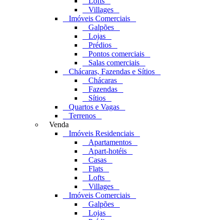
Lofts
Villages
Imóveis Comerciais
Galpões
Lojas
Prédios
Pontos comerciais
Salas comerciais
Chácaras, Fazendas e Sítios
Chácaras
Fazendas
Sítios
Quartos e Vagas
Terrenos
Venda
Imóveis Residenciais
Apartamentos
Apart-hotéis
Casas
Flats
Lofts
Villages
Imóveis Comerciais
Galpões
Lojas