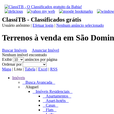
ClassiTB - Classificados grátis
Usuário anônimo
|
Efetuar login
|
Nenhum anúncio selecionado
Terrenos à venda em São Doming
Buscar Imóveis
Anunciar Imóvel
Nenhum imóvel encontrado
Exibir
anúncios por página
Ordenar por
Mapa
|
Lista
|
Tabela
|
Excel
|
RSS
Imóveis
Busca Avançada
Aluguel
Imóveis Residenciais
Apartamentos
Apart-hotéis
Casas
Flats