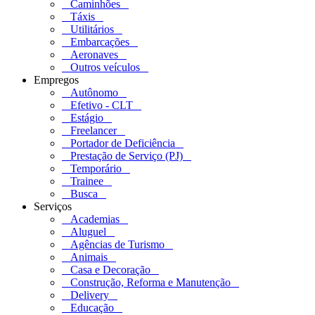
Caminhões
Táxis
Utilitários
Embarcações
Aeronaves
Outros veículos
Empregos
Autônomo
Efetivo - CLT
Estágio
Freelancer
Portador de Deficiência
Prestação de Serviço (PJ)
Temporário
Trainee
Busca
Serviços
Academias
Aluguel
Agências de Turismo
Animais
Casa e Decoração
Construção, Reforma e Manutenção
Delivery
Educação