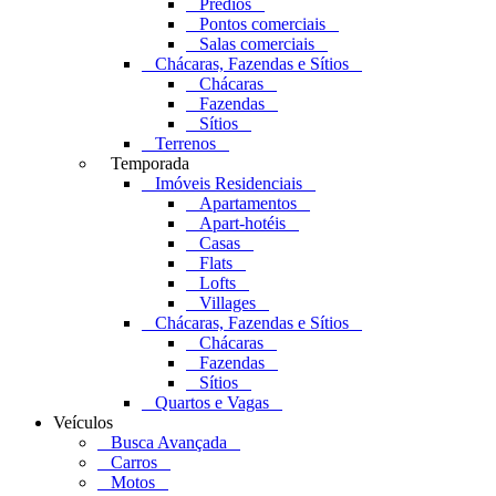
Prédios
Pontos comerciais
Salas comerciais
Chácaras, Fazendas e Sítios
Chácaras
Fazendas
Sítios
Terrenos
Temporada
Imóveis Residenciais
Apartamentos
Apart-hotéis
Casas
Flats
Lofts
Villages
Chácaras, Fazendas e Sítios
Chácaras
Fazendas
Sítios
Quartos e Vagas
Veículos
Busca Avançada
Carros
Motos