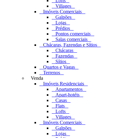
Lofts
Villages
Imóveis Comerciais
Galpões
Lojas
Prédios
Pontos comerciais
Salas comerciais
Chácaras, Fazendas e Sítios
Chácaras
Fazendas
Sítios
Quartos e Vagas
Terrenos
Venda
Imóveis Residenciais
Apartamentos
Apart-hotéis
Casas
Flats
Lofts
Villages
Imóveis Comerciais
Galpões
Lojas