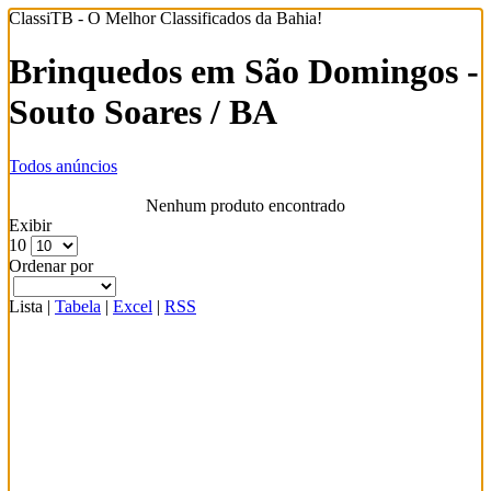
ClassiTB - O Melhor Classificados da Bahia!
Brinquedos em São Domingos -
Souto Soares / BA
Todos anúncios
Nenhum produto encontrado
Exibir
10
Ordenar por
Lista
|
Tabela
|
Excel
|
RSS