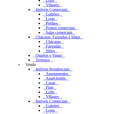
Lofts
Villages
Imóveis Comerciais
Galpões
Lojas
Prédios
Pontos comerciais
Salas comerciais
Chácaras, Fazendas e Sítios
Chácaras
Fazendas
Sítios
Quartos e Vagas
Terrenos
Venda
Imóveis Residenciais
Apartamentos
Apart-hotéis
Casas
Flats
Lofts
Villages
Imóveis Comerciais
Galpões
Lojas