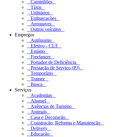
Caminhões
Táxis
Utilitários
Embarcações
Aeronaves
Outros veículos
Empregos
Autônomo
Efetivo - CLT
Estágio
Freelancer
Portador de Deficiência
Prestação de Serviço (PJ)
Temporário
Trainee
Busca
Serviços
Academias
Aluguel
Agências de Turismo
Animais
Casa e Decoração
Construção, Reforma e Manutenção
Delivery
Educação