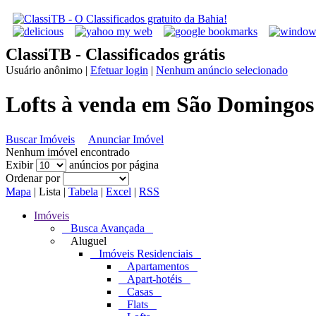
ClassiTB - Classificados grátis
Usuário anônimo
|
Efetuar login
|
Nenhum anúncio selecionado
Lofts à venda em São Domingos 
Buscar Imóveis
Anunciar Imóvel
Nenhum imóvel encontrado
Exibir
anúncios por página
Ordenar por
Mapa
|
Lista
|
Tabela
|
Excel
|
RSS
Imóveis
Busca Avançada
Aluguel
Imóveis Residenciais
Apartamentos
Apart-hotéis
Casas
Flats