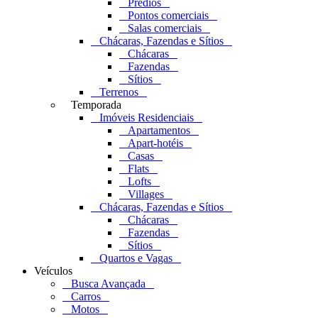
Prédios
Pontos comerciais
Salas comerciais
Chácaras, Fazendas e Sítios
Chácaras
Fazendas
Sítios
Terrenos
Temporada
Imóveis Residenciais
Apartamentos
Apart-hotéis
Casas
Flats
Lofts
Villages
Chácaras, Fazendas e Sítios
Chácaras
Fazendas
Sítios
Quartos e Vagas
Veículos
Busca Avançada
Carros
Motos