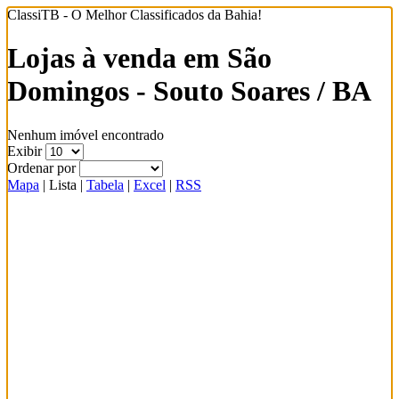
ClassiTB - O Melhor Classificados da Bahia!
Lojas à venda em São
Domingos - Souto Soares / BA
Nenhum imóvel encontrado
Exibir
Ordenar por
Mapa
|
Lista
|
Tabela
|
Excel
|
RSS