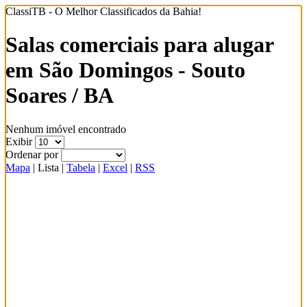
ClassiTB - O Melhor Classificados da Bahia!
Salas comerciais para alugar
em São Domingos - Souto
Soares / BA
Nenhum imóvel encontrado
Exibir
Ordenar por
Mapa
|
Lista
|
Tabela
|
Excel
|
RSS