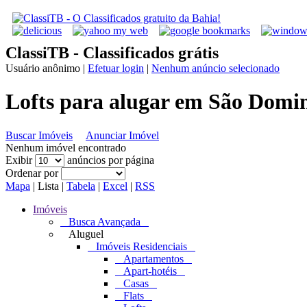
ClassiTB - Classificados grátis
Usuário anônimo
|
Efetuar login
|
Nenhum anúncio selecionado
Lofts para alugar em São Domin
Buscar Imóveis
Anunciar Imóvel
Nenhum imóvel encontrado
Exibir
anúncios por página
Ordenar por
Mapa
|
Lista
|
Tabela
|
Excel
|
RSS
Imóveis
Busca Avançada
Aluguel
Imóveis Residenciais
Apartamentos
Apart-hotéis
Casas
Flats