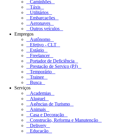
Caminhões
Táxis
Utilitários
Embarcações
Aeronaves
Outros veículos
Empregos
Autônomo
Efetivo - CLT
Estágio
Freelancer
Portador de Deficiência
Prestação de Serviço (PJ)
Temporário
Trainee
Busca
Serviços
Academias
Aluguel
Agências de Turismo
Animais
Casa e Decoração
Construção, Reforma e Manutenção
Delivery
Educação