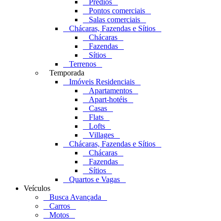
Prédios
Pontos comerciais
Salas comerciais
Chácaras, Fazendas e Sítios
Chácaras
Fazendas
Sítios
Terrenos
Temporada
Imóveis Residenciais
Apartamentos
Apart-hotéis
Casas
Flats
Lofts
Villages
Chácaras, Fazendas e Sítios
Chácaras
Fazendas
Sítios
Quartos e Vagas
Veículos
Busca Avançada
Carros
Motos