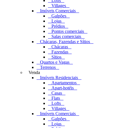
Lofts
Villages
Imóveis Comerciais
Galpões
Lojas
Prédios
Pontos comerciais
Salas comerciais
Chácaras, Fazendas e Sítios
Chácaras
Fazendas
Sítios
Quartos e Vagas
Terrenos
Venda
Imóveis Residenciais
Apartamentos
Apart-hotéis
Casas
Flats
Lofts
Villages
Imóveis Comerciais
Galpões
Lojas