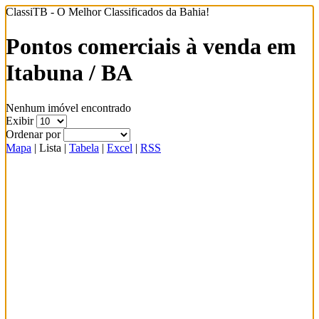
ClassiTB - O Melhor Classificados da Bahia!
Pontos comerciais à venda em
Itabuna / BA
Nenhum imóvel encontrado
Exibir
Ordenar por
Mapa
|
Lista
|
Tabela
|
Excel
|
RSS