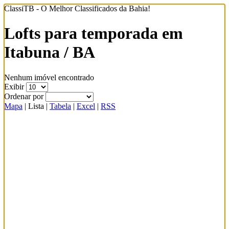
ClassiTB - O Melhor Classificados da Bahia!
Lofts para temporada em
Itabuna / BA
Nenhum imóvel encontrado
Exibir
Ordenar por
Mapa
|
Lista
|
Tabela
|
Excel
|
RSS