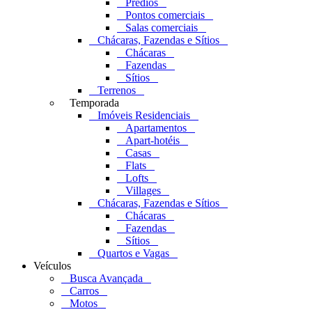
Prédios
Pontos comerciais
Salas comerciais
Chácaras, Fazendas e Sítios
Chácaras
Fazendas
Sítios
Terrenos
Temporada
Imóveis Residenciais
Apartamentos
Apart-hotéis
Casas
Flats
Lofts
Villages
Chácaras, Fazendas e Sítios
Chácaras
Fazendas
Sítios
Quartos e Vagas
Veículos
Busca Avançada
Carros
Motos