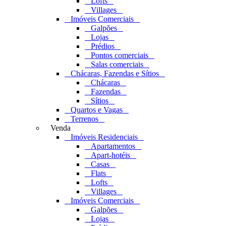
Lofts
Villages
Imóveis Comerciais
Galpões
Lojas
Prédios
Pontos comerciais
Salas comerciais
Chácaras, Fazendas e Sítios
Chácaras
Fazendas
Sítios
Quartos e Vagas
Terrenos
Venda
Imóveis Residenciais
Apartamentos
Apart-hotéis
Casas
Flats
Lofts
Villages
Imóveis Comerciais
Galpões
Lojas