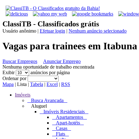
ClassiTB - Classificados grátis
Usuário anônimo
|
Efetuar login
|
Nenhum anúncio selecionado
Vagas para trainees em Itabuna
Buscar Empregos
Anunciar Emprego
Nenhuma oportunidade de trabalho encontrada
Exibir
anúncios por página
Ordenar por
Mapa
|
Lista
|
Tabela
|
Excel
|
RSS
Imóveis
Busca Avançada
Aluguel
Imóveis Residenciais
Apartamentos
Apart-hotéis
Casas
Flats