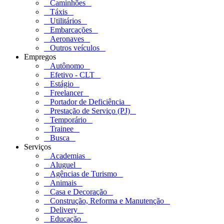
Caminhões
Táxis
Utilitários
Embarcações
Aeronaves
Outros veículos
Empregos
Autônomo
Efetivo - CLT
Estágio
Freelancer
Portador de Deficiência
Prestação de Serviço (PJ)
Temporário
Trainee
Busca
Serviços
Academias
Aluguel
Agências de Turismo
Animais
Casa e Decoração
Construção, Reforma e Manutenção
Delivery
Educação