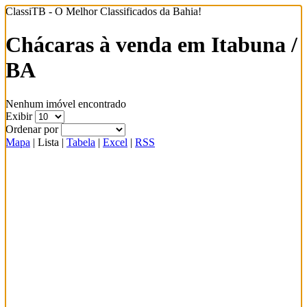
ClassiTB - O Melhor Classificados da Bahia!
Chácaras à venda em Itabuna /
BA
Nenhum imóvel encontrado
Exibir
Ordenar por
Mapa
|
Lista
|
Tabela
|
Excel
|
RSS