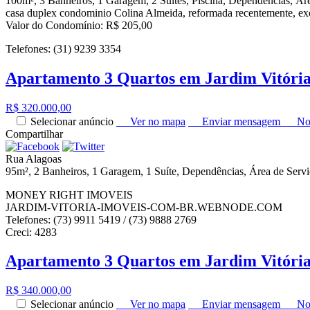
100m², 3 Banheiros, 1 Garagem, 2 Suítes, Piscina, Dependências, Ár
casa duplex condominio Colina Almeida, reformada recentemente, ex
Valor do Condomínio: R$ 205,00
Telefones: (31) 9239 3354
Apartamento 3 Quartos em Jardim Vitóri
R$ 320.000,00
Selecionar anúncio
Ver no mapa
Enviar mensagem
No
Compartilhar
Rua Alagoas
95m², 2 Banheiros, 1 Garagem, 1 Suíte, Dependências, Área de Serv
MONEY RIGHT IMOVEIS
JARDIM-VITORIA-IMOVEIS-COM-BR.WEBNODE.COM
Telefones: (73) 9911 5419 / (73) 9888 2769
Creci: 4283
Apartamento 3 Quartos em Jardim Vitóri
R$ 340.000,00
Selecionar anúncio
Ver no mapa
Enviar mensagem
No