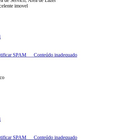
ea de Servico, Área de Lazer
celente imovel
a
tificar SPAM
Conteúdo inadequado
ico
a
tificar SPAM
Conteúdo inadequado