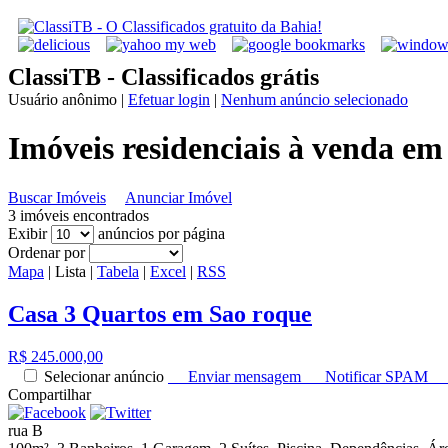
ClassiTB - Classificados grátis
Usuário anônimo
|
Efetuar login
|
Nenhum anúncio selecionado
Imóveis residenciais à venda em
Buscar Imóveis
Anunciar Imóvel
3 imóveis encontrados
Exibir
anúncios por página
Ordenar por
Mapa
|
Lista
|
Tabela
|
Excel
|
RSS
Casa 3 Quartos em Sao roque
R$ 245.000,00
Selecionar anúncio
Enviar mensagem
Notificar SPAM
Compartilhar
rua B