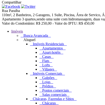
Compartilhar
Rua Paraíba
110m², 2 Banheiros, 2 Garagens, 1 Suíte, Piscina, Área de Servico, Á
Apartamento 3 quartos,sendo uma suite com hidromassagem, duas vag
Valor do Condomínio: R$ 250,00 - Valor do IPTU: R$ 450,00
Imóveis
Busca Avançada
Aluguel
Imóveis Residenciais
Apartamentos
Apart-hotéis
Casas
Flats
Lofts
Villages
Imóveis Comerciais
Galpões
Lojas
Prédios
Pontos comerciais
Salas comerciais
Chácaras, Fazendas e Sítios
Chácaras