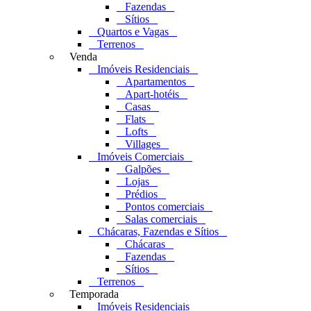
Fazendas
Sítios
Quartos e Vagas
Terrenos
Venda
Imóveis Residenciais
Apartamentos
Apart-hotéis
Casas
Flats
Lofts
Villages
Imóveis Comerciais
Galpões
Lojas
Prédios
Pontos comerciais
Salas comerciais
Chácaras, Fazendas e Sítios
Chácaras
Fazendas
Sítios
Terrenos
Temporada
Imóveis Residenciais