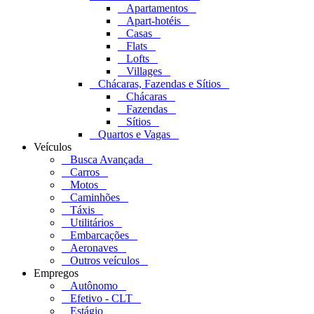
Apartamentos
Apart-hotéis
Casas
Flats
Lofts
Villages
Chácaras, Fazendas e Sítios
Chácaras
Fazendas
Sítios
Quartos e Vagas
Veículos
Busca Avançada
Carros
Motos
Caminhões
Táxis
Utilitários
Embarcações
Aeronaves
Outros veículos
Empregos
Autônomo
Efetivo - CLT
Estágio