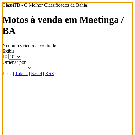
ClassiTB - O Melhor Classificados da Bahia!
Motos à venda em Maetinga /
BA
Nenhum veículo encontrado
Exibir
10
Ordenar por
Lista
|
Tabela
|
Excel
|
RSS