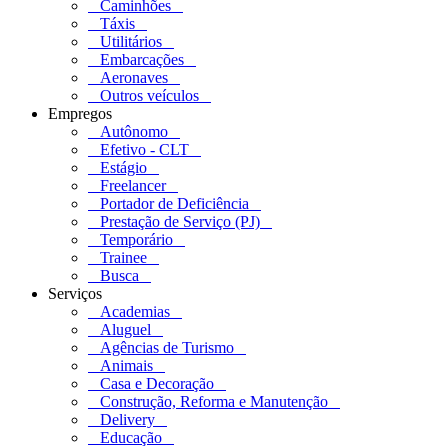
Caminhões
Táxis
Utilitários
Embarcações
Aeronaves
Outros veículos
Empregos
Autônomo
Efetivo - CLT
Estágio
Freelancer
Portador de Deficiência
Prestação de Serviço (PJ)
Temporário
Trainee
Busca
Serviços
Academias
Aluguel
Agências de Turismo
Animais
Casa e Decoração
Construção, Reforma e Manutenção
Delivery
Educação