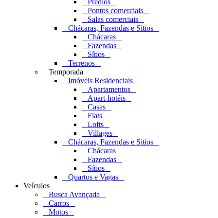
Prédios
Pontos comerciais
Salas comerciais
Chácaras, Fazendas e Sítios
Chácaras
Fazendas
Sítios
Terrenos
Temporada
Imóveis Residenciais
Apartamentos
Apart-hotéis
Casas
Flats
Lofts
Villages
Chácaras, Fazendas e Sítios
Chácaras
Fazendas
Sítios
Quartos e Vagas
Veículos
Busca Avançada
Carros
Motos