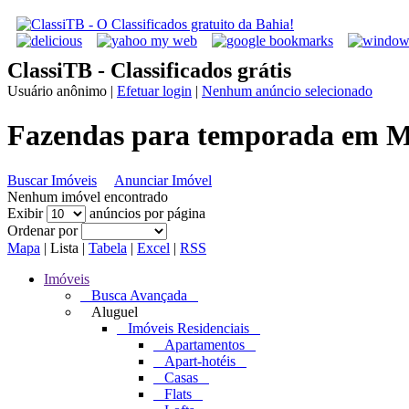
ClassiTB - Classificados grátis
Usuário anônimo
|
Efetuar login
|
Nenhum anúncio selecionado
Fazendas para temporada em M
Buscar Imóveis
Anunciar Imóvel
Nenhum imóvel encontrado
Exibir
anúncios por página
Ordenar por
Mapa
|
Lista
|
Tabela
|
Excel
|
RSS
Imóveis
Busca Avançada
Aluguel
Imóveis Residenciais
Apartamentos
Apart-hotéis
Casas
Flats