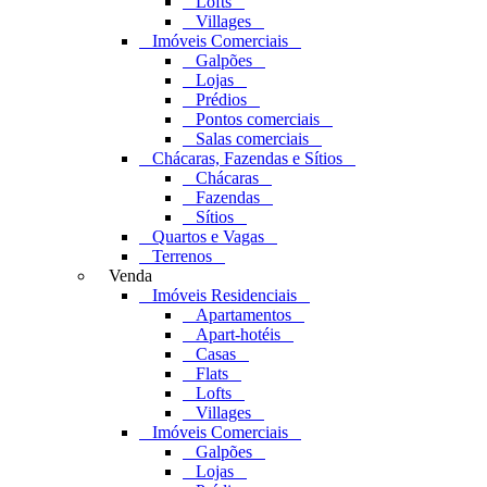
Lofts
Villages
Imóveis Comerciais
Galpões
Lojas
Prédios
Pontos comerciais
Salas comerciais
Chácaras, Fazendas e Sítios
Chácaras
Fazendas
Sítios
Quartos e Vagas
Terrenos
Venda
Imóveis Residenciais
Apartamentos
Apart-hotéis
Casas
Flats
Lofts
Villages
Imóveis Comerciais
Galpões
Lojas