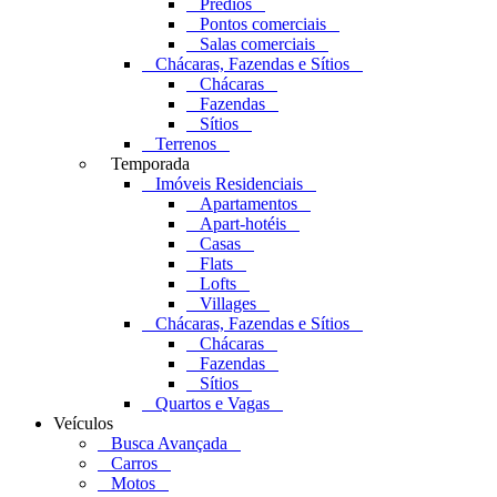
Prédios
Pontos comerciais
Salas comerciais
Chácaras, Fazendas e Sítios
Chácaras
Fazendas
Sítios
Terrenos
Temporada
Imóveis Residenciais
Apartamentos
Apart-hotéis
Casas
Flats
Lofts
Villages
Chácaras, Fazendas e Sítios
Chácaras
Fazendas
Sítios
Quartos e Vagas
Veículos
Busca Avançada
Carros
Motos