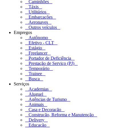
Caminhões
Táxis
Utilitários
Embarcações
Aeronaves
Outros veículos
Empregos
Autônomo
Efetivo - CLT
Estágio
Freelancer
Portador de Deficiência
Prestação de Serviço (PJ)
Temporário
Trainee
Busca
Serviços
Academias
Aluguel
Agências de Turismo
Animais
Casa e Decoração
Construção, Reforma e Manutenção
Delivery
Educação