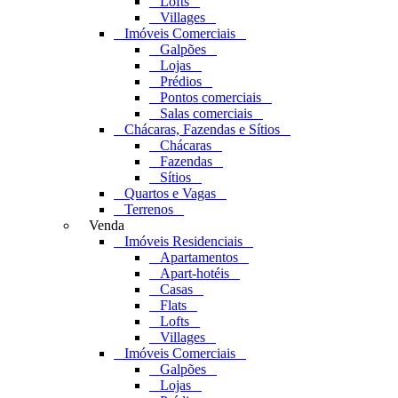
Lofts
Villages
Imóveis Comerciais
Galpões
Lojas
Prédios
Pontos comerciais
Salas comerciais
Chácaras, Fazendas e Sítios
Chácaras
Fazendas
Sítios
Quartos e Vagas
Terrenos
Venda
Imóveis Residenciais
Apartamentos
Apart-hotéis
Casas
Flats
Lofts
Villages
Imóveis Comerciais
Galpões
Lojas