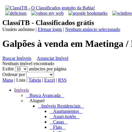
ClassiTB - Classificados grátis
Usuário anônimo
|
Efetuar login
|
Nenhum anúncio selecionado
Galpões à venda em Maetinga /
Buscar Imóveis
Anunciar Imóvel
Nenhum imóvel encontrado
Exibir
anúncios por página
Ordenar por
Mapa
|
Lista
|
Tabela
|
Excel
|
RSS
Imóveis
Busca Avançada
Aluguel
Imóveis Residenciais
Apartamentos
Apart-hotéis
Casas
Flats