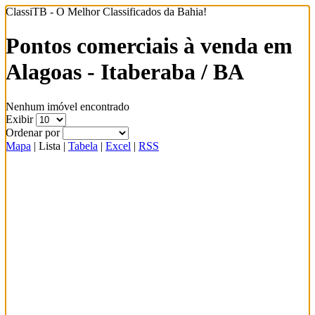
ClassiTB - O Melhor Classificados da Bahia!
Pontos comerciais à venda em
Alagoas - Itaberaba / BA
Nenhum imóvel encontrado
Exibir
Ordenar por
Mapa
|
Lista
|
Tabela
|
Excel
|
RSS