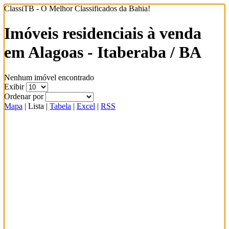
ClassiTB - O Melhor Classificados da Bahia!
Imóveis residenciais à venda
em Alagoas - Itaberaba / BA
Nenhum imóvel encontrado
Exibir
Ordenar por
Mapa
|
Lista
|
Tabela
|
Excel
|
RSS