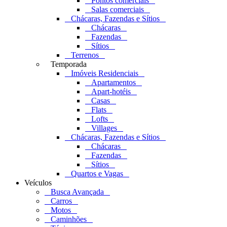
Pontos comerciais
Salas comerciais
Chácaras, Fazendas e Sítios
Chácaras
Fazendas
Sítios
Terrenos
Temporada
Imóveis Residenciais
Apartamentos
Apart-hotéis
Casas
Flats
Lofts
Villages
Chácaras, Fazendas e Sítios
Chácaras
Fazendas
Sítios
Quartos e Vagas
Veículos
Busca Avançada
Carros
Motos
Caminhões