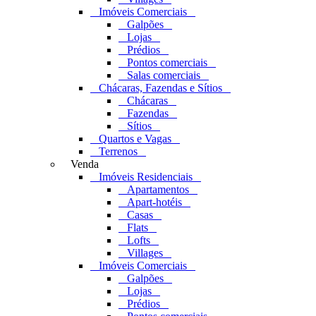
Imóveis Comerciais
Galpões
Lojas
Prédios
Pontos comerciais
Salas comerciais
Chácaras, Fazendas e Sítios
Chácaras
Fazendas
Sítios
Quartos e Vagas
Terrenos
Venda
Imóveis Residenciais
Apartamentos
Apart-hotéis
Casas
Flats
Lofts
Villages
Imóveis Comerciais
Galpões
Lojas
Prédios