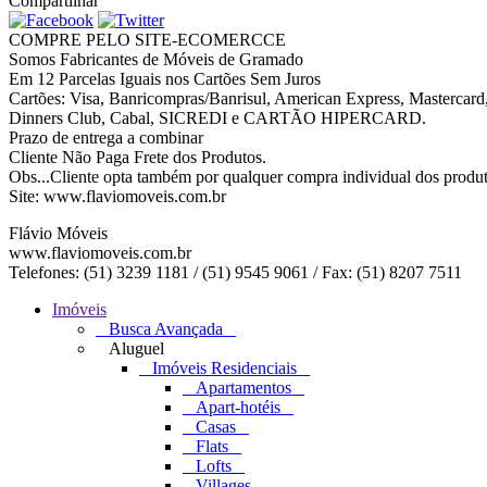
Compartilhar
COMPRE PELO SITE-ECOMERCCE
Somos Fabricantes de Móveis de Gramado
Em 12 Parcelas Iguais nos Cartões Sem Juros
Cartões: Visa, Banricompras/Banrisul, American Express, Mastercar
Dinners Club, Cabal, SICREDI e CARTÃO HIPERCARD.
Prazo de entrega a combinar
Cliente Não Paga Frete dos Produtos.
Obs...Cliente opta também por qualquer compra individual dos produt
Site: www.flaviomoveis.com.br
Flávio Móveis
www.flaviomoveis.com.br
Telefones: (51) 3239 1181 / (51) 9545 9061 / Fax: (51) 8207 7511
Imóveis
Busca Avançada
Aluguel
Imóveis Residenciais
Apartamentos
Apart-hotéis
Casas
Flats
Lofts
Villages