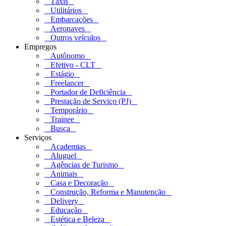
Táxis
Utilitários
Embarcações
Aeronaves
Outros veículos
Empregos
Autônomo
Efetivo - CLT
Estágio
Freelancer
Portador de Deficiência
Prestação de Serviço (PJ)
Temporário
Trainee
Busca
Serviços
Academias
Aluguel
Agências de Turismo
Animais
Casa e Decoração
Construção, Reforma e Manutenção
Delivery
Educação
Estética e Beleza