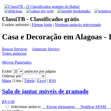
ClassiTB - Classificados grátis
Usuário anônimo
|
Efetuar login
|
Nenhum anúncio selecionado
Casa e Decoração em Alagoas - 
Buscar Serviços
Anunciar Serviço
Todos anúncios
Móveis Planejados
Exibir
anúncios por página
Ordenar por
Mapa
|
Lista
|
Tabela
|
Excel
|
RSS
Sala de jantar móveis de gramado
R$ 0,00
Selecionar anúncio
Enviar mensagem
Notificar SPAM