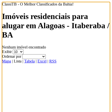
ClassiTB - O Melhor Classificados da Bahia!
Imóveis residenciais para
alugar em Alagoas - Itaberaba /
BA
Nenhum imóvel encontrado
Exibir
Ordenar por
Mapa
|
Lista
|
Tabela
|
Excel
|
RSS