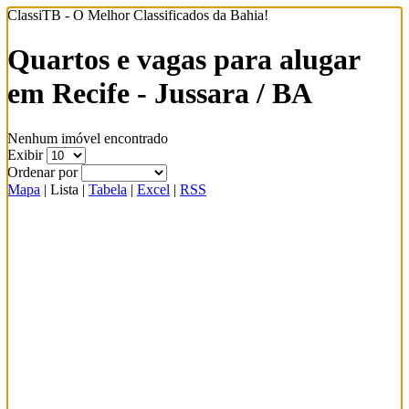
ClassiTB - O Melhor Classificados da Bahia!
Quartos e vagas para alugar
em Recife - Jussara / BA
Nenhum imóvel encontrado
Exibir
Ordenar por
Mapa
|
Lista
|
Tabela
|
Excel
|
RSS