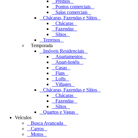
Prédios
Pontos comerciais
Salas comerciais
Chácaras, Fazendas e Sítios
Chácaras
Fazendas
Sítios
Terrenos
Temporada
Imóveis Residenciais
Apartamentos
Apart-hotéis
Casas
Flats
Lofts
Villages
Chácaras, Fazendas e Sítios
Chácaras
Fazendas
Sítios
Quartos e Vagas
Veículos
Busca Avançada
Carros
Motos