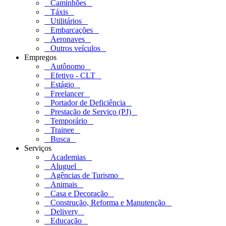
Caminhões
Táxis
Utilitários
Embarcações
Aeronaves
Outros veículos
Empregos
Autônomo
Efetivo - CLT
Estágio
Freelancer
Portador de Deficiência
Prestação de Serviço (PJ)
Temporário
Trainee
Busca
Serviços
Academias
Aluguel
Agências de Turismo
Animais
Casa e Decoração
Construção, Reforma e Manutenção
Delivery
Educação