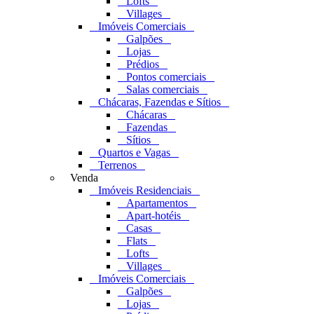
Lofts
Villages
Imóveis Comerciais
Galpões
Lojas
Prédios
Pontos comerciais
Salas comerciais
Chácaras, Fazendas e Sítios
Chácaras
Fazendas
Sítios
Quartos e Vagas
Terrenos
Venda
Imóveis Residenciais
Apartamentos
Apart-hotéis
Casas
Flats
Lofts
Villages
Imóveis Comerciais
Galpões
Lojas