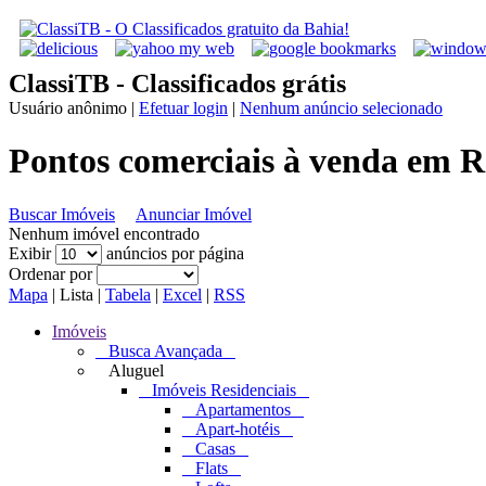
ClassiTB - Classificados grátis
Usuário anônimo
|
Efetuar login
|
Nenhum anúncio selecionado
Pontos comerciais à venda em Re
Buscar Imóveis
Anunciar Imóvel
Nenhum imóvel encontrado
Exibir
anúncios por página
Ordenar por
Mapa
|
Lista
|
Tabela
|
Excel
|
RSS
Imóveis
Busca Avançada
Aluguel
Imóveis Residenciais
Apartamentos
Apart-hotéis
Casas
Flats