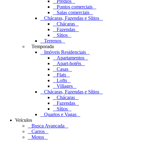
Prédios
Pontos comerciais
Salas comerciais
Chácaras, Fazendas e Sítios
Chácaras
Fazendas
Sítios
Terrenos
Temporada
Imóveis Residenciais
Apartamentos
Apart-hotéis
Casas
Flats
Lofts
Villages
Chácaras, Fazendas e Sítios
Chácaras
Fazendas
Sítios
Quartos e Vagas
Veículos
Busca Avançada
Carros
Motos