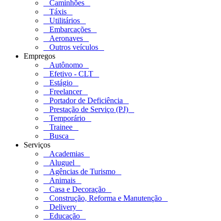
Caminhões
Táxis
Utilitários
Embarcações
Aeronaves
Outros veículos
Empregos
Autônomo
Efetivo - CLT
Estágio
Freelancer
Portador de Deficiência
Prestação de Serviço (PJ)
Temporário
Trainee
Busca
Serviços
Academias
Aluguel
Agências de Turismo
Animais
Casa e Decoração
Construção, Reforma e Manutenção
Delivery
Educação