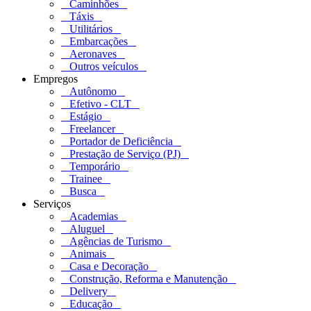
Caminhões
Táxis
Utilitários
Embarcações
Aeronaves
Outros veículos
Empregos
Autônomo
Efetivo - CLT
Estágio
Freelancer
Portador de Deficiência
Prestação de Serviço (PJ)
Temporário
Trainee
Busca
Serviços
Academias
Aluguel
Agências de Turismo
Animais
Casa e Decoração
Construção, Reforma e Manutenção
Delivery
Educação