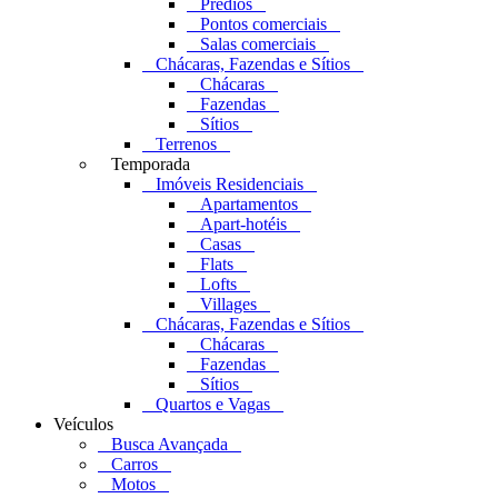
Prédios
Pontos comerciais
Salas comerciais
Chácaras, Fazendas e Sítios
Chácaras
Fazendas
Sítios
Terrenos
Temporada
Imóveis Residenciais
Apartamentos
Apart-hotéis
Casas
Flats
Lofts
Villages
Chácaras, Fazendas e Sítios
Chácaras
Fazendas
Sítios
Quartos e Vagas
Veículos
Busca Avançada
Carros
Motos