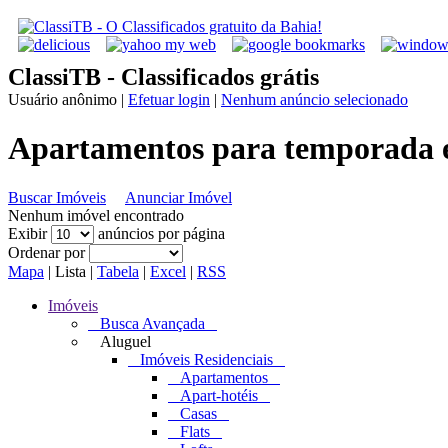
ClassiTB - Classificados grátis
Usuário anônimo
|
Efetuar login
|
Nenhum anúncio selecionado
Apartamentos para temporada e
Buscar Imóveis
Anunciar Imóvel
Nenhum imóvel encontrado
Exibir
anúncios por página
Ordenar por
Mapa
|
Lista
|
Tabela
|
Excel
|
RSS
Imóveis
Busca Avançada
Aluguel
Imóveis Residenciais
Apartamentos
Apart-hotéis
Casas
Flats