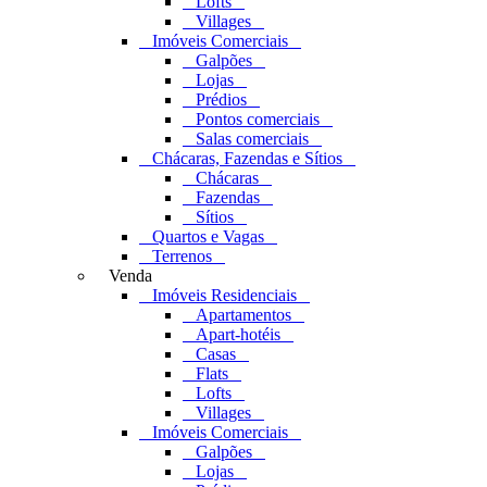
Lofts
Villages
Imóveis Comerciais
Galpões
Lojas
Prédios
Pontos comerciais
Salas comerciais
Chácaras, Fazendas e Sítios
Chácaras
Fazendas
Sítios
Quartos e Vagas
Terrenos
Venda
Imóveis Residenciais
Apartamentos
Apart-hotéis
Casas
Flats
Lofts
Villages
Imóveis Comerciais
Galpões
Lojas