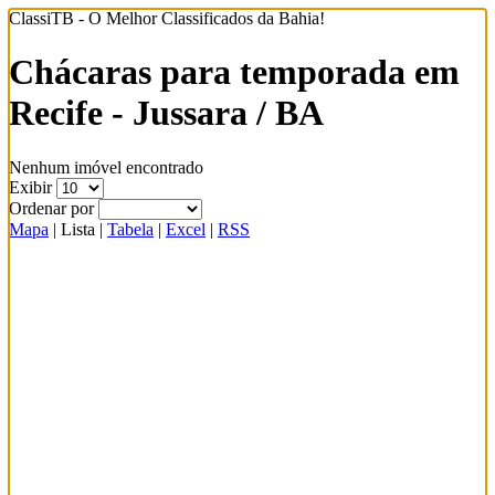
ClassiTB - O Melhor Classificados da Bahia!
Chácaras para temporada em
Recife - Jussara / BA
Nenhum imóvel encontrado
Exibir
Ordenar por
Mapa
|
Lista
|
Tabela
|
Excel
|
RSS