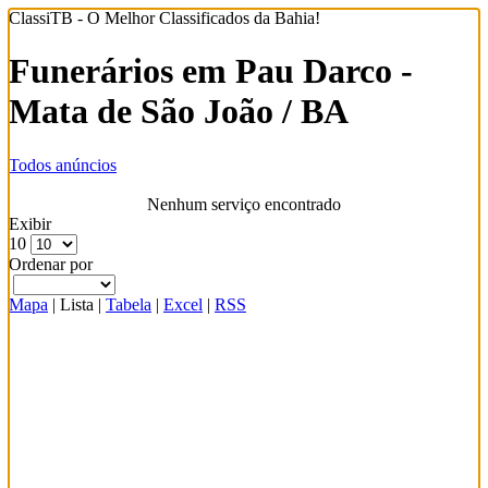
ClassiTB - O Melhor Classificados da Bahia!
Funerários em Pau Darco -
Mata de São João / BA
Todos anúncios
Nenhum serviço encontrado
Exibir
10
Ordenar por
Mapa
|
Lista
|
Tabela
|
Excel
|
RSS