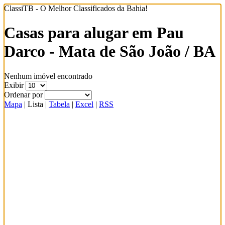
ClassiTB - O Melhor Classificados da Bahia!
Casas para alugar em Pau
Darco - Mata de São João / BA
Nenhum imóvel encontrado
Exibir
Ordenar por
Mapa
|
Lista
|
Tabela
|
Excel
|
RSS