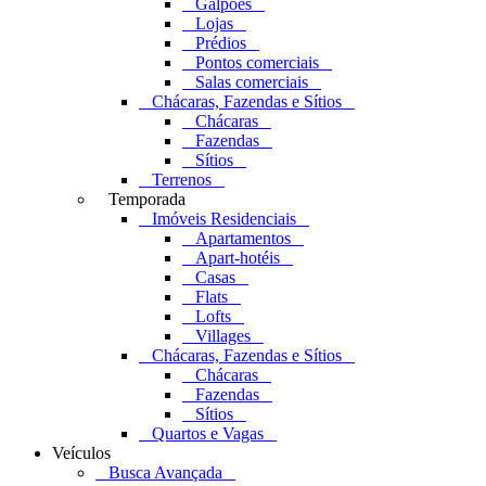
Galpões
Lojas
Prédios
Pontos comerciais
Salas comerciais
Chácaras, Fazendas e Sítios
Chácaras
Fazendas
Sítios
Terrenos
Temporada
Imóveis Residenciais
Apartamentos
Apart-hotéis
Casas
Flats
Lofts
Villages
Chácaras, Fazendas e Sítios
Chácaras
Fazendas
Sítios
Quartos e Vagas
Veículos
Busca Avançada