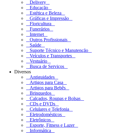
Delivery
Educação
Estética e Beleza
Gráficas e Impressão
Floricultura
Funerários
Internet
Outros Profissionais
Saúde
Suporte Técnico e Manutenção
Veículos e Transportes
Vestuário
Busca de Serviços
Diversos
Antiguidades
Artigos para Casa
Artigos para Bebês
Brinquedos
Calçados, Roupas e Bolsas
CDs e DVDs
Celulares e Telefonia
Eletrodomésticos
Eletrônicos
Esporte, Fitness e Lazer
Informática