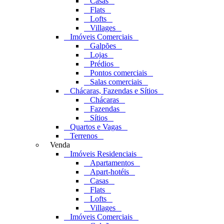
Casas
Flats
Lofts
Villages
Imóveis Comerciais
Galpões
Lojas
Prédios
Pontos comerciais
Salas comerciais
Chácaras, Fazendas e Sítios
Chácaras
Fazendas
Sítios
Quartos e Vagas
Terrenos
Venda
Imóveis Residenciais
Apartamentos
Apart-hotéis
Casas
Flats
Lofts
Villages
Imóveis Comerciais