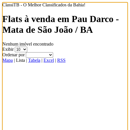
ClassiTB - O Melhor Classificados da Bahia!
Flats à venda em Pau Darco -
Mata de São João / BA
Nenhum imóvel encontrado
Exibir
Ordenar por
Mapa
|
Lista
|
Tabela
|
Excel
|
RSS