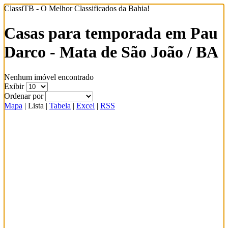
ClassiTB - O Melhor Classificados da Bahia!
Casas para temporada em Pau
Darco - Mata de São João / BA
Nenhum imóvel encontrado
Exibir
Ordenar por
Mapa
|
Lista
|
Tabela
|
Excel
|
RSS