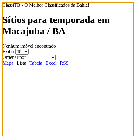
ClassiTB - O Melhor Classificados da Bahia!
Sítios para temporada em
Macajuba / BA
Nenhum imóvel encontrado
Exibir
Ordenar por
Mapa
|
Lista
|
Tabela
|
Excel
|
RSS