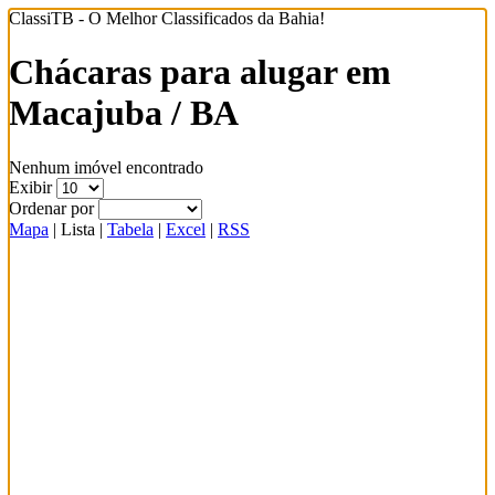
ClassiTB - O Melhor Classificados da Bahia!
Chácaras para alugar em
Macajuba / BA
Nenhum imóvel encontrado
Exibir
Ordenar por
Mapa
|
Lista
|
Tabela
|
Excel
|
RSS