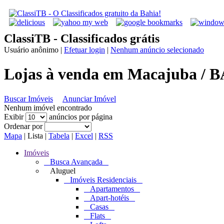
ClassiTB - Classificados grátis
Usuário anônimo
|
Efetuar login
|
Nenhum anúncio selecionado
Lojas à venda em Macajuba / B
Buscar Imóveis
Anunciar Imóvel
Nenhum imóvel encontrado
Exibir
anúncios por página
Ordenar por
Mapa
|
Lista
|
Tabela
|
Excel
|
RSS
Imóveis
Busca Avançada
Aluguel
Imóveis Residenciais
Apartamentos
Apart-hotéis
Casas
Flats