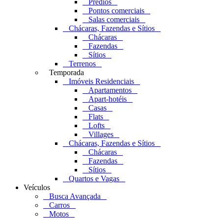
Prédios
Pontos comerciais
Salas comerciais
Chácaras, Fazendas e Sítios
Chácaras
Fazendas
Sítios
Terrenos
Temporada
Imóveis Residenciais
Apartamentos
Apart-hotéis
Casas
Flats
Lofts
Villages
Chácaras, Fazendas e Sítios
Chácaras
Fazendas
Sítios
Quartos e Vagas
Veículos
Busca Avançada
Carros
Motos