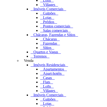
Lofts
Villages
Imóveis Comerciais
Galpões
Lojas
Prédios
Pontos comerciais
Salas comerciais
Chácaras, Fazendas e Sítios
Chácaras
Fazendas
Sítios
Quartos e Vagas
Terrenos
Venda
Imóveis Residenciais
Apartamentos
Apart-hotéis
Casas
Flats
Lofts
Villages
Imóveis Comerciais
Galpões
Lojas