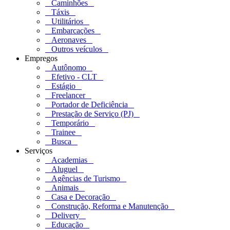
Caminhões
Táxis
Utilitários
Embarcações
Aeronaves
Outros veículos
Empregos
Autônomo
Efetivo - CLT
Estágio
Freelancer
Portador de Deficiência
Prestação de Serviço (PJ)
Temporário
Trainee
Busca
Serviços
Academias
Aluguel
Agências de Turismo
Animais
Casa e Decoração
Construção, Reforma e Manutenção
Delivery
Educação