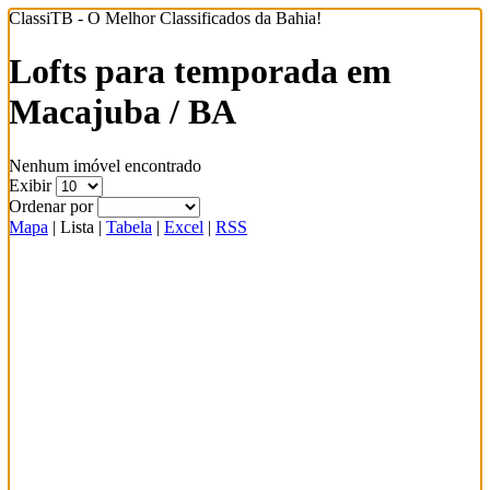
ClassiTB - O Melhor Classificados da Bahia!
Lofts para temporada em
Macajuba / BA
Nenhum imóvel encontrado
Exibir
Ordenar por
Mapa
|
Lista
|
Tabela
|
Excel
|
RSS