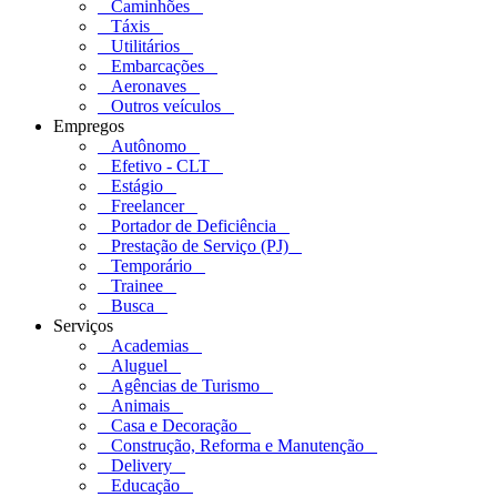
Caminhões
Táxis
Utilitários
Embarcações
Aeronaves
Outros veículos
Empregos
Autônomo
Efetivo - CLT
Estágio
Freelancer
Portador de Deficiência
Prestação de Serviço (PJ)
Temporário
Trainee
Busca
Serviços
Academias
Aluguel
Agências de Turismo
Animais
Casa e Decoração
Construção, Reforma e Manutenção
Delivery
Educação