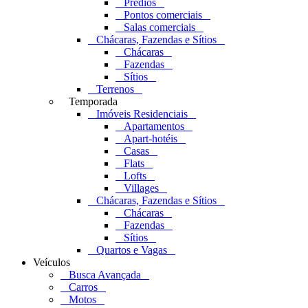
Prédios
Pontos comerciais
Salas comerciais
Chácaras, Fazendas e Sítios
Chácaras
Fazendas
Sítios
Terrenos
Temporada
Imóveis Residenciais
Apartamentos
Apart-hotéis
Casas
Flats
Lofts
Villages
Chácaras, Fazendas e Sítios
Chácaras
Fazendas
Sítios
Quartos e Vagas
Veículos
Busca Avançada
Carros
Motos