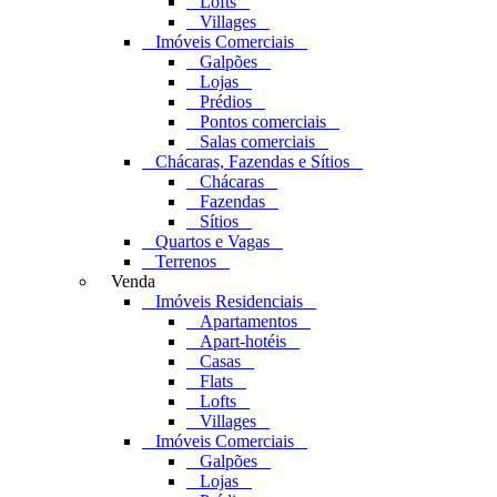
Lofts
Villages
Imóveis Comerciais
Galpões
Lojas
Prédios
Pontos comerciais
Salas comerciais
Chácaras, Fazendas e Sítios
Chácaras
Fazendas
Sítios
Quartos e Vagas
Terrenos
Venda
Imóveis Residenciais
Apartamentos
Apart-hotéis
Casas
Flats
Lofts
Villages
Imóveis Comerciais
Galpões
Lojas