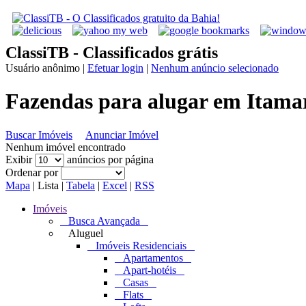
ClassiTB - Classificados grátis
Usuário anônimo
|
Efetuar login
|
Nenhum anúncio selecionado
Fazendas para alugar em Itama
Buscar Imóveis
Anunciar Imóvel
Nenhum imóvel encontrado
Exibir
anúncios por página
Ordenar por
Mapa
|
Lista
|
Tabela
|
Excel
|
RSS
Imóveis
Busca Avançada
Aluguel
Imóveis Residenciais
Apartamentos
Apart-hotéis
Casas
Flats