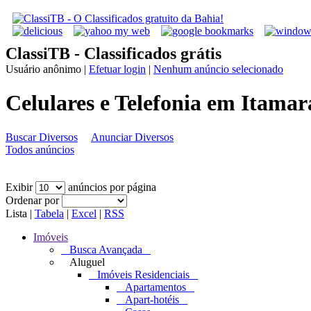
ClassiTB - Classificados grátis
Usuário anônimo
|
Efetuar login
|
Nenhum anúncio selecionado
Celulares e Telefonia em Itamar
Buscar Diversos
Anunciar Diversos
Todos anúncios
Exibir
anúncios por página
Ordenar por
Lista
|
Tabela
|
Excel
|
RSS
Imóveis
Busca Avançada
Aluguel
Imóveis Residenciais
Apartamentos
Apart-hotéis