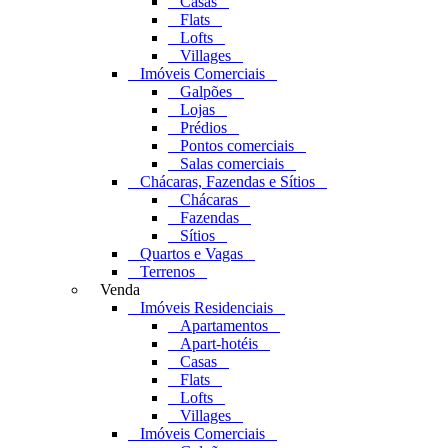
Casas
Flats
Lofts
Villages
Imóveis Comerciais
Galpões
Lojas
Prédios
Pontos comerciais
Salas comerciais
Chácaras, Fazendas e Sítios
Chácaras
Fazendas
Sítios
Quartos e Vagas
Terrenos
Venda
Imóveis Residenciais
Apartamentos
Apart-hotéis
Casas
Flats
Lofts
Villages
Imóveis Comerciais