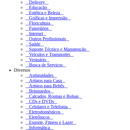
Delivery
Educação
Estética e Beleza
Gráficas e Impressão
Floricultura
Funerários
Internet
Outros Profissionais
Saúde
Suporte Técnico e Manutenção
Veículos e Transportes
Vestuário
Busca de Serviços
Diversos
Antiguidades
Artigos para Casa
Artigos para Bebês
Brinquedos
Calçados, Roupas e Bolsas
CDs e DVDs
Celulares e Telefonia
Eletrodomésticos
Eletrônicos
Esporte, Fitness e Lazer
Informática