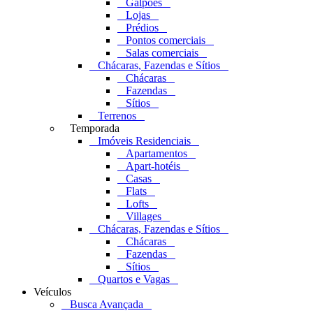
Galpões
Lojas
Prédios
Pontos comerciais
Salas comerciais
Chácaras, Fazendas e Sítios
Chácaras
Fazendas
Sítios
Terrenos
Temporada
Imóveis Residenciais
Apartamentos
Apart-hotéis
Casas
Flats
Lofts
Villages
Chácaras, Fazendas e Sítios
Chácaras
Fazendas
Sítios
Quartos e Vagas
Veículos
Busca Avançada