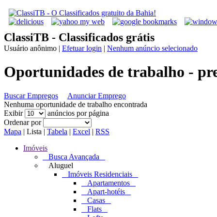
ClassiTB - Classificados grátis
Usuário anônimo
|
Efetuar login
|
Nenhum anúncio selecionado
Oportunidades de trabalho - pr
Buscar Empregos
Anunciar Emprego
Nenhuma oportunidade de trabalho encontrada
Exibir
anúncios por página
Ordenar por
Mapa
|
Lista
|
Tabela
|
Excel
|
RSS
Imóveis
Busca Avançada
Aluguel
Imóveis Residenciais
Apartamentos
Apart-hotéis
Casas
Flats