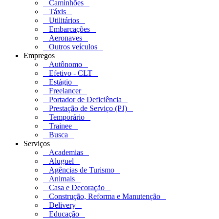
Caminhões
Táxis
Utilitários
Embarcações
Aeronaves
Outros veículos
Empregos
Autônomo
Efetivo - CLT
Estágio
Freelancer
Portador de Deficiência
Prestação de Serviço (PJ)
Temporário
Trainee
Busca
Serviços
Academias
Aluguel
Agências de Turismo
Animais
Casa e Decoração
Construção, Reforma e Manutenção
Delivery
Educação