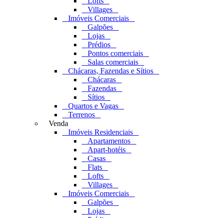
Lofts
Villages
Imóveis Comerciais
Galpões
Lojas
Prédios
Pontos comerciais
Salas comerciais
Chácaras, Fazendas e Sítios
Chácaras
Fazendas
Sítios
Quartos e Vagas
Terrenos
Venda
Imóveis Residenciais
Apartamentos
Apart-hotéis
Casas
Flats
Lofts
Villages
Imóveis Comerciais
Galpões
Lojas