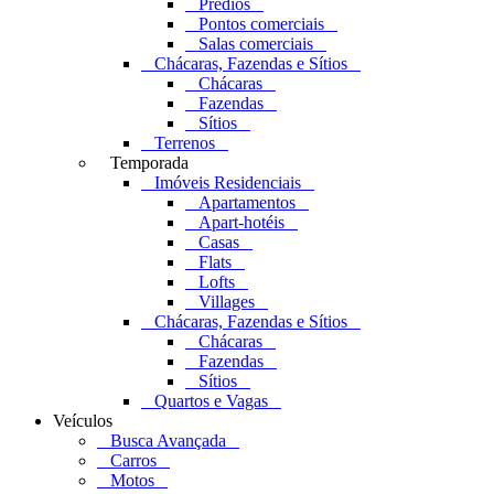
Prédios
Pontos comerciais
Salas comerciais
Chácaras, Fazendas e Sítios
Chácaras
Fazendas
Sítios
Terrenos
Temporada
Imóveis Residenciais
Apartamentos
Apart-hotéis
Casas
Flats
Lofts
Villages
Chácaras, Fazendas e Sítios
Chácaras
Fazendas
Sítios
Quartos e Vagas
Veículos
Busca Avançada
Carros
Motos