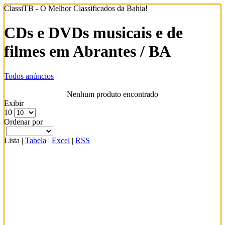
ClassiTB - O Melhor Classificados da Bahia!
CDs e DVDs musicais e de
filmes em Abrantes / BA
Todos anúncios
Nenhum produto encontrado
Exibir
10
Ordenar por
Lista
|
Tabela
|
Excel
|
RSS