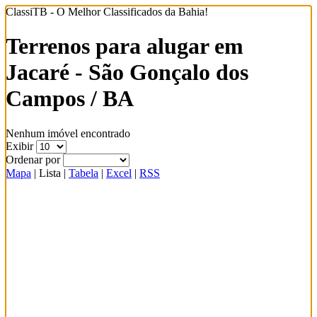
ClassiTB - O Melhor Classificados da Bahia!
Terrenos para alugar em
Jacaré - São Gonçalo dos
Campos / BA
Nenhum imóvel encontrado
Exibir
Ordenar por
Mapa
|
Lista
|
Tabela
|
Excel
|
RSS